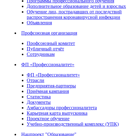
Программы профессионального обучения
Дополнительное образование детей и взрослых
Обучение лиц, пострадавших от последствий
распространения коронавирусной инфекции
Объявления
Профсоюзная организация
Профсоюзный комитет
Публичный отчёт
Сотрудникам
ФП «Профессионалитет»
ФП «Профессионалитет»
Отрасли
Предприятия-партнеры
Приёмная кампания
Статистика
Документы
Амбассадоры профессионалитета
Карьерная карта выпускника
Проектное обучение
Учебно-производственный комплекс (УПК)
Нацпроект "Образование"