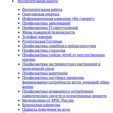
Воспитательная работа
Воспитательная работа
Гражданская оборона
Информационная кампания «Не говори!»
Профилактика заболеваний
Профилактика IT-преступлений
Меры пожарной безопасности
Телефон доверия
Родительская Гостиная
Профилактика семейного неблагополучия
Профилактика суицидов
Профилактика гибели детей от неестественных
причин
Профилактика экстремистских настроений в
молодежной среде
Профилактика коррупции
Профилактика пагубных привычек,
формирование потребности вести здоровый образ
жизни
Профилактика незаконного потребления
наркотических средств и психотропных веществ
Видеоролики от МЧС России
Безопасные каникулы
Правила поведения на воде