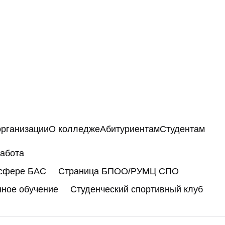
организации
О колледже
Абитуриентам
Студентам
работа
 сфере БАС
Страница БПОО/РУМЦ СПО
нное обучение
Студенческий спортивный клуб