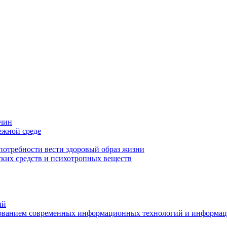
ичин
ежной среде
отребности вести здоровый образ жизни
ких средств и психотропных веществ
ий
ьзованием современных информационных технологий и информа