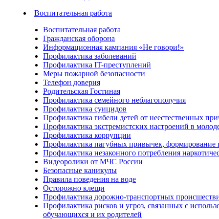
Воспитательная работа
Воспитательная работа
Гражданская оборона
Информационная кампания «Не говори!»
Профилактика заболеваний
Профилактика IT-преступлений
Меры пожарной безопасности
Телефон доверия
Родительская Гостиная
Профилактика семейного неблагополучия
Профилактика суицидов
Профилактика гибели детей от неестественных пр
Профилактика экстремистских настроений в молод
Профилактика коррупции
Профилактика пагубных привычек, формирование п
Профилактика незаконного потребления наркотичес
Видеоролики от МЧС России
Безопасные каникулы
Правила поведения на воде
Осторожно клещи
Профилактика дорожно-транспортных происшеств
Профилактика рисков и угроз, связанных с испол
обучающихся и их родителей