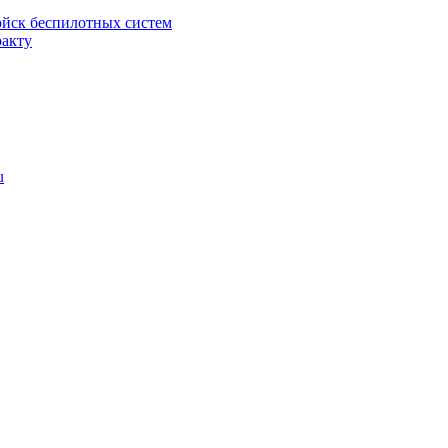
ойск беспилотных систем
ракту
u