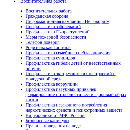
Воспитательная работа
Воспитательная работа
Гражданская оборона
Информационная кампания «Не говори!»
Профилактика заболеваний
Профилактика IT-преступлений
Меры пожарной безопасности
Телефон доверия
Родительская Гостиная
Профилактика семейного неблагополучия
Профилактика суицидов
Профилактика гибели детей от неестественных
причин
Профилактика экстремистских настроений в
молодежной среде
Профилактика коррупции
Профилактика пагубных привычек,
формирование потребности вести здоровый образ
жизни
Профилактика незаконного потребления
наркотических средств и психотропных веществ
Видеоролики от МЧС России
Безопасные каникулы
Правила поведения на воде