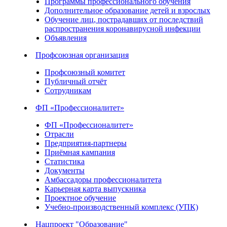
Программы профессионального обучения
Дополнительное образование детей и взрослых
Обучение лиц, пострадавших от последствий
распространения коронавирусной инфекции
Объявления
Профсоюзная организация
Профсоюзный комитет
Публичный отчёт
Сотрудникам
ФП «Профессионалитет»
ФП «Профессионалитет»
Отрасли
Предприятия-партнеры
Приёмная кампания
Статистика
Документы
Амбассадоры профессионалитета
Карьерная карта выпускника
Проектное обучение
Учебно-производственный комплекс (УПК)
Нацпроект "Образование"